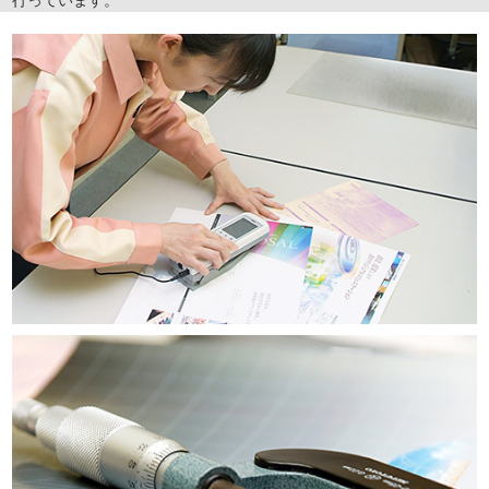
お客様に提供する製品やサービスの質を保証するため、品質検査は
もちろんのこと、生産工程における品質管理などのシステムづくり
を行っています。
日々の生産現場から上がってくる改善提案やヒヤッとしたトラブル
事例、ロスミス報告などを分析し、業務マニュアルの更新を行った
り、TQM会議やミーティングの場で情報提供や品質教育を行うこと
により、よりよい生産管理体制の構築に努めています。
ISO14001規格を踏まえ、リサイクルの難しい加工の削減やベジタ
ブルインクの活用などすすめ、なるべく廃棄物を出さない生産工程
を研究し、環境にも配慮した製品づくりを心がけています。